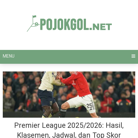
Skip
to
content
MENU
Premier League 2025/2026: Hasil,
Klasemen, Jadwal, dan Top Skor