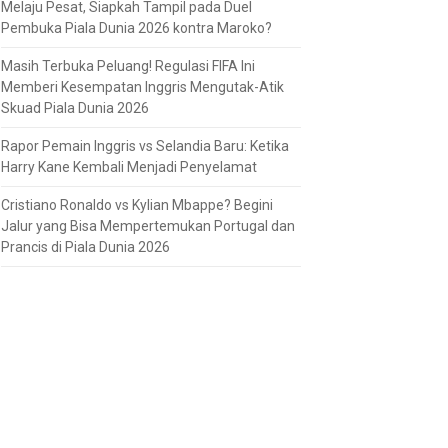
Melaju Pesat, Siapkah Tampil pada Duel
Pembuka Piala Dunia 2026 kontra Maroko?
Masih Terbuka Peluang! Regulasi FIFA Ini
Memberi Kesempatan Inggris Mengutak-Atik
Skuad Piala Dunia 2026
Rapor Pemain Inggris vs Selandia Baru: Ketika
Harry Kane Kembali Menjadi Penyelamat
Cristiano Ronaldo vs Kylian Mbappe? Begini
Jalur yang Bisa Mempertemukan Portugal dan
Prancis di Piala Dunia 2026