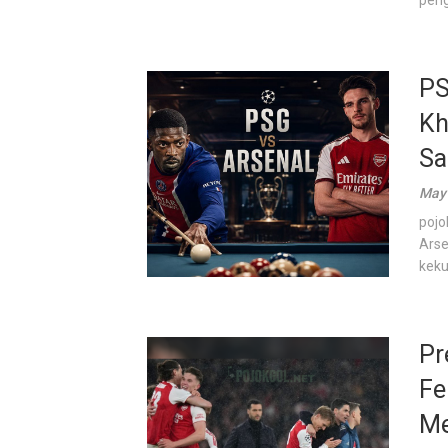
peng
PS
Kh
Sa
May 
pojo
Arse
keku
Pr
Fe
Me