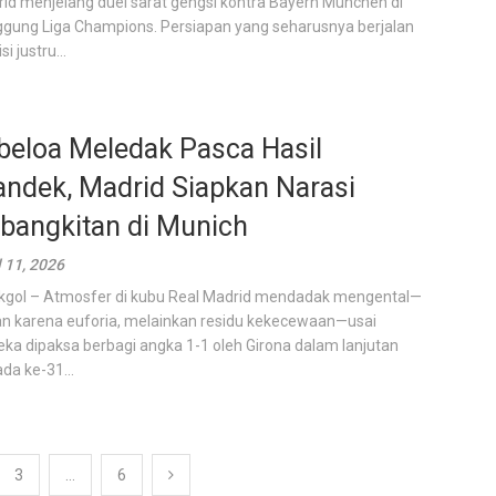
id menjelang duel sarat gengsi kontra Bayern Munchen di
gung Liga Champions. Persiapan yang seharusnya berjalan
si justru...
beloa Meledak Pasca Hasil
ndek, Madrid Siapkan Narasi
bangkitan di Munich
l 11, 2026
kgol – Atmosfer di kubu Real Madrid mendadak mengental—
n karena euforia, melainkan residu kekecewaan—usai
ka dipaksa berbagi angka 1-1 oleh Girona dalam lanjutan
ada ke-31...
3
…
6