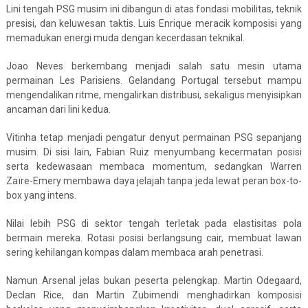
Lini tengah PSG musim ini dibangun di atas fondasi mobilitas, teknik
presisi, dan keluwesan taktis. Luis Enrique meracik komposisi yang
memadukan energi muda dengan kecerdasan teknikal.
Joao Neves berkembang menjadi salah satu mesin utama
permainan Les Parisiens. Gelandang Portugal tersebut mampu
mengendalikan ritme, mengalirkan distribusi, sekaligus menyisipkan
ancaman dari lini kedua.
Vitinha tetap menjadi pengatur denyut permainan PSG sepanjang
musim. Di sisi lain, Fabian Ruiz menyumbang kecermatan posisi
serta kedewasaan membaca momentum, sedangkan Warren
Zaïre-Emery membawa daya jelajah tanpa jeda lewat peran box-to-
box yang intens.
Nilai lebih PSG di sektor tengah terletak pada elastisitas pola
bermain mereka. Rotasi posisi berlangsung cair, membuat lawan
sering kehilangan kompas dalam membaca arah penetrasi.
Namun Arsenal jelas bukan peserta pelengkap. Martin Odegaard,
Declan Rice, dan Martin Zubimendi menghadirkan komposisi