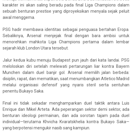
karakter ini akan saling beradu pada final Liga Champions dalam
sebuah benturan prestise yang diproyeksikan menyala sejak peluit
awal menggema.
PSG hadir membawa identitas sebagai penguasa bertahan Eropa.
Sebaliknya, Arsenal menjejak final dengan bara ambisi untuk
menorehkan mahkota Liga Champions pertama dalam lembar
sejarah klub London Utara tersebut.
Jalur kedua kubu menuju Budapest pun jauh dari kata landai. PSG
meloloskan diri setelah melewati pertarungan liar kontra Bayern
Munchen dalam duel banjir gol. Arsenal memilih jalan berbeda:
disiplin, rapat, dan mematikan, saat menumbangkan Atletico Madrid
melalui organisasi defensif yang nyaris steril serta sentuhan
penentu Bukayo Saka.
Final ini tidak sekadar menghamparkan duel taktik antara Luis
Enrique dan Mikel Arteta. Ada peperangan sektor demi sektor, ada
benturan ideologi permainan, dan ada sorotan tajam pada duel
individual—terutama Khvicha Kvaratskhelia kontra Bukayo Saka—
yang berpotensi mengukir nasib sang kampiun.