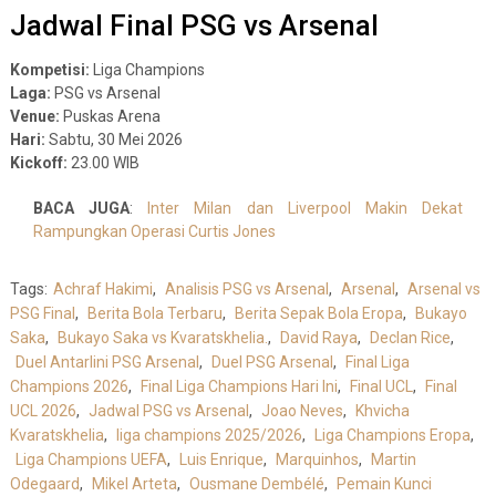
Jadwal Final PSG vs Arsenal
Kompetisi:
Liga Champions
Laga:
PSG vs Arsenal
Venue:
Puskas Arena
Hari:
Sabtu, 30 Mei 2026
Kickoff:
23.00 WIB
BACA JUGA
:
Inter Milan dan Liverpool Makin Dekat
Rampungkan Operasi Curtis Jones
Tags:
Achraf Hakimi
,
Analisis PSG vs Arsenal
,
Arsenal
,
Arsenal vs
PSG Final
,
Berita Bola Terbaru
,
Berita Sepak Bola Eropa
,
Bukayo
Saka
,
Bukayo Saka vs Kvaratskhelia.
,
David Raya
,
Declan Rice
,
Duel Antarlini PSG Arsenal
,
Duel PSG Arsenal
,
Final Liga
Champions 2026
,
Final Liga Champions Hari Ini
,
Final UCL
,
Final
UCL 2026
,
Jadwal PSG vs Arsenal
,
Joao Neves
,
Khvicha
Kvaratskhelia
,
liga champions 2025/2026
,
Liga Champions Eropa
,
Liga Champions UEFA
,
Luis Enrique
,
Marquinhos
,
Martin
Odegaard
,
Mikel Arteta
,
Ousmane Dembélé
,
Pemain Kunci