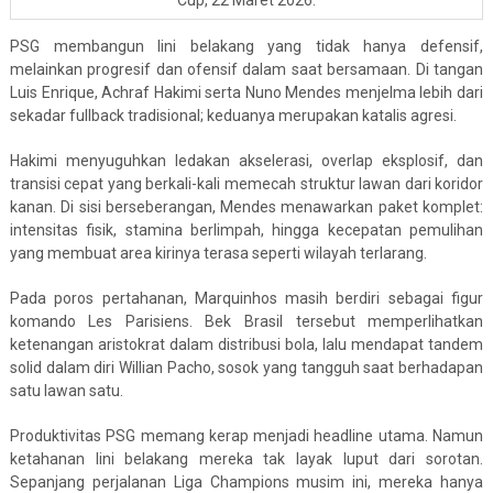
Cup, 22 Maret 2026.
PSG membangun lini belakang yang tidak hanya defensif,
melainkan progresif dan ofensif dalam saat bersamaan. Di tangan
Luis Enrique, Achraf Hakimi serta Nuno Mendes menjelma lebih dari
sekadar fullback tradisional; keduanya merupakan katalis agresi.
Hakimi menyuguhkan ledakan akselerasi, overlap eksplosif, dan
transisi cepat yang berkali-kali memecah struktur lawan dari koridor
kanan. Di sisi berseberangan, Mendes menawarkan paket komplet:
intensitas fisik, stamina berlimpah, hingga kecepatan pemulihan
yang membuat area kirinya terasa seperti wilayah terlarang.
Pada poros pertahanan, Marquinhos masih berdiri sebagai figur
komando Les Parisiens. Bek Brasil tersebut memperlihatkan
ketenangan aristokrat dalam distribusi bola, lalu mendapat tandem
solid dalam diri Willian Pacho, sosok yang tangguh saat berhadapan
satu lawan satu.
Produktivitas PSG memang kerap menjadi headline utama. Namun
ketahanan lini belakang mereka tak layak luput dari sorotan.
Sepanjang perjalanan Liga Champions musim ini, mereka hanya