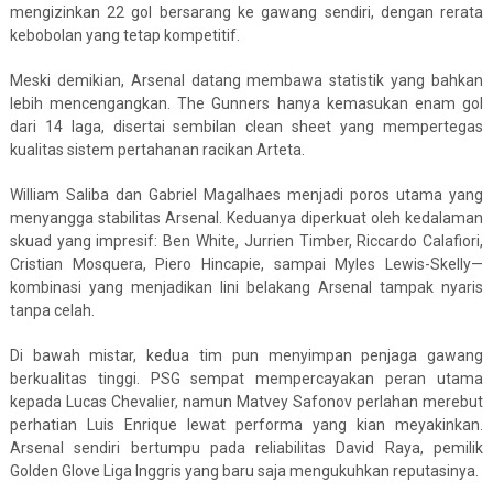
mengizinkan 22 gol bersarang ke gawang sendiri, dengan rerata
kebobolan yang tetap kompetitif.
Meski demikian, Arsenal datang membawa statistik yang bahkan
lebih mencengangkan. The Gunners hanya kemasukan enam gol
dari 14 laga, disertai sembilan clean sheet yang mempertegas
kualitas sistem pertahanan racikan Arteta.
William Saliba dan Gabriel Magalhaes menjadi poros utama yang
menyangga stabilitas Arsenal. Keduanya diperkuat oleh kedalaman
skuad yang impresif: Ben White, Jurrien Timber, Riccardo Calafiori,
Cristian Mosquera, Piero Hincapie, sampai Myles Lewis-Skelly—
kombinasi yang menjadikan lini belakang Arsenal tampak nyaris
tanpa celah.
Di bawah mistar, kedua tim pun menyimpan penjaga gawang
berkualitas tinggi. PSG sempat mempercayakan peran utama
kepada Lucas Chevalier, namun Matvey Safonov perlahan merebut
perhatian Luis Enrique lewat performa yang kian meyakinkan.
Arsenal sendiri bertumpu pada reliabilitas David Raya, pemilik
Golden Glove Liga Inggris yang baru saja mengukuhkan reputasinya.