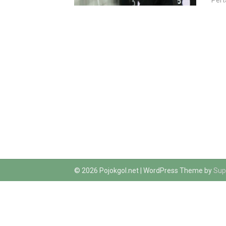
Pert
© 2026 Pojokgol.net
| WordPress Theme by
Sup