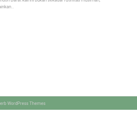
ondon Barat kali ini bukan sekadar rutinitas musiman,
inkan...
erb WordPress Themes