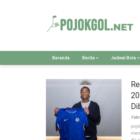
Skip
to
content
Beranda
Berita
Jadwal Bola
Re
20
Di
Febr
pojo
meni