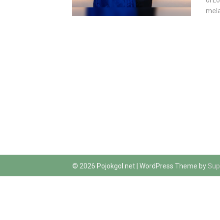
di L
mela
© 2026 Pojokgol.net
| WordPress Theme by
Sup