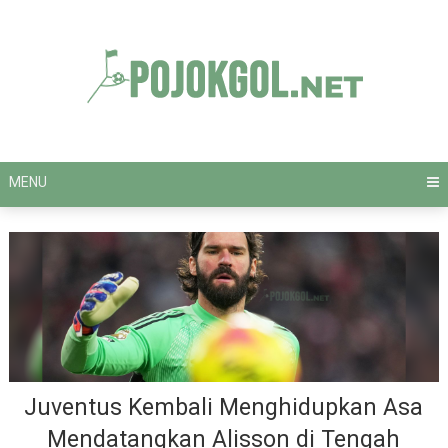
Skip
to
content
MENU
Juventus Kembali Menghidupkan Asa
Mendatangkan Alisson di Tengah