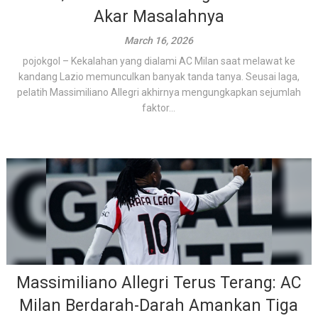
Akar Masalahnya
March 16, 2026
pojokgol – Kekalahan yang dialami AC Milan saat melawat ke
kandang Lazio memunculkan banyak tanda tanya. Seusai laga,
pelatih Massimiliano Allegri akhirnya mengungkapkan sejumlah
faktor...
Massimiliano Allegri Terus Terang: AC
Milan Berdarah-Darah Amankan Tiga