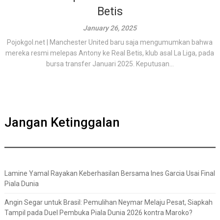
Betis
January 26, 2025
Pojokgol.net | Manchester United baru saja mengumumkan bahwa
mereka resmi melepas Antony ke Real Betis, klub asal La Liga, pada
bursa transfer Januari 2025. Keputusan...
Jangan Ketinggalan
Lamine Yamal Rayakan Keberhasilan Bersama Ines Garcia Usai Final
Piala Dunia
Angin Segar untuk Brasil: Pemulihan Neymar Melaju Pesat, Siapkah
Tampil pada Duel Pembuka Piala Dunia 2026 kontra Maroko?