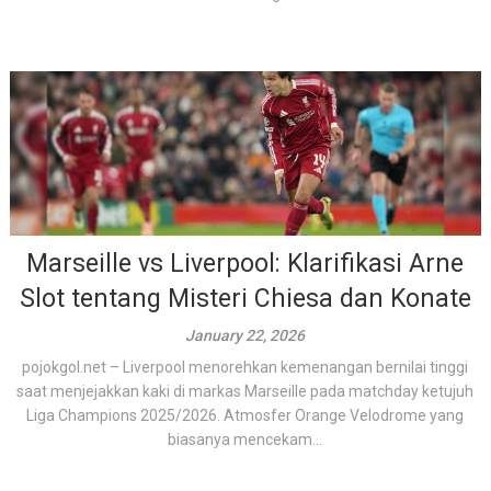
Marseille vs Liverpool: Klarifikasi Arne
Slot tentang Misteri Chiesa dan Konate
January 22, 2026
pojokgol.net – Liverpool menorehkan kemenangan bernilai tinggi
saat menjejakkan kaki di markas Marseille pada matchday ketujuh
Liga Champions 2025/2026. Atmosfer Orange Velodrome yang
biasanya mencekam...