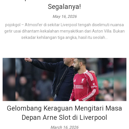
Segalanya!
May 16, 2026
pojokgol – Atmosfer di sekitar Liverpool tengah diselimuti nuansa
getir usai dihantam kekalahan menyakitkan dari Aston Villa. Bukan
sekadar kehilangan tiga angka, hasil itu seolah...
Gelombang Keraguan Mengitari Masa
Depan Arne Slot di Liverpool
March 16, 2026