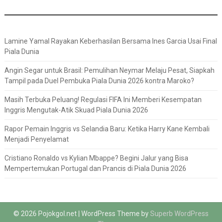
Lamine Yamal Rayakan Keberhasilan Bersama Ines Garcia Usai Final
Piala Dunia
Angin Segar untuk Brasil: Pemulihan Neymar Melaju Pesat, Siapkah
Tampil pada Duel Pembuka Piala Dunia 2026 kontra Maroko?
Masih Terbuka Peluang! Regulasi FIFA Ini Memberi Kesempatan
Inggris Mengutak-Atik Skuad Piala Dunia 2026
Rapor Pemain Inggris vs Selandia Baru: Ketika Harry Kane Kembali
Menjadi Penyelamat
Cristiano Ronaldo vs Kylian Mbappe? Begini Jalur yang Bisa
Mempertemukan Portugal dan Prancis di Piala Dunia 2026
© 2026 Pojokgol.net
| WordPress Theme by
Superb WordPress