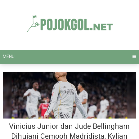
Skip
to
content
MENU
Vinicius Junior dan Jude Bellingham
Dihujani Cemooh Madridista, Kylian