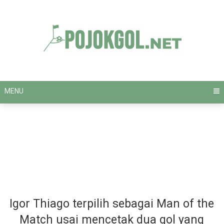
Skip
to
content
MENU
Igor Thiago terpilih sebagai Man of the
Match usai mencetak dua gol yang