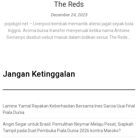
The Reds
December 24, 2025
pojokgol.net – Liverpool kembali memantik atensi jagat sepak bola
Inggris. Aroma bursa transfer menyeruak ketika nama Antoine
Semenyo disebut-sebut masuk dalam bidikan serius The Reds....
Jangan Ketinggalan
Lamine Yamal Rayakan Keberhasilan Bersama Ines Garcia Usai Final
Piala Dunia
Angin Segar untuk Brasil: Pemulihan Neymar Melaju Pesat, Siapkah
Tampil pada Duel Pembuka Piala Dunia 2026 kontra Maroko?