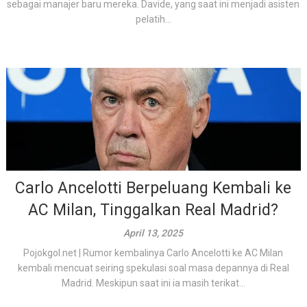
sebagai manajer baru mereka. Davide, yang saat ini menjadi asisten
pelatih...
Carlo Ancelotti Berpeluang Kembali ke
AC Milan, Tinggalkan Real Madrid?
April 13, 2025
Pojokgol.net | Rumor kembalinya Carlo Ancelotti ke AC Milan
kembali mencuat seiring spekulasi soal masa depannya di Real
Madrid. Meskipun saat ini ia masih terikat...