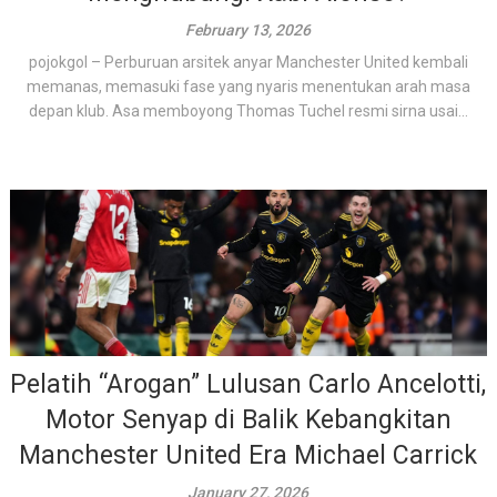
February 13, 2026
pojokgol – Perburuan arsitek anyar Manchester United kembali
memanas, memasuki fase yang nyaris menentukan arah masa
depan klub. Asa memboyong Thomas Tuchel resmi sirna usai...
Pelatih “Arogan” Lulusan Carlo Ancelotti,
Motor Senyap di Balik Kebangkitan
Manchester United Era Michael Carrick
January 27, 2026