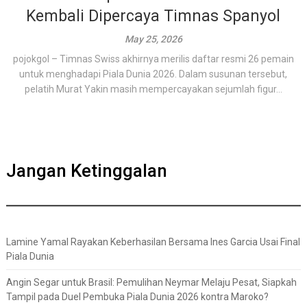
Kembali Dipercaya Timnas Spanyol
May 25, 2026
pojokgol – Timnas Swiss akhirnya merilis daftar resmi 26 pemain
untuk menghadapi Piala Dunia 2026. Dalam susunan tersebut,
pelatih Murat Yakin masih mempercayakan sejumlah figur...
Jangan Ketinggalan
Lamine Yamal Rayakan Keberhasilan Bersama Ines Garcia Usai Final
Piala Dunia
Angin Segar untuk Brasil: Pemulihan Neymar Melaju Pesat, Siapkah
Tampil pada Duel Pembuka Piala Dunia 2026 kontra Maroko?