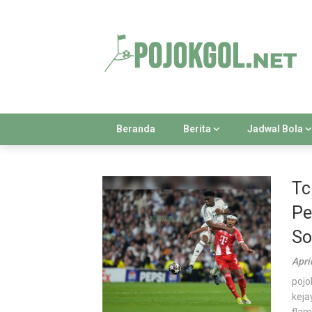
Skip
to
content
Beranda
Berita
Jadwal Bola
Tc
Pe
So
Apri
pojo
keja