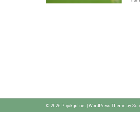
flam
© 2026 Pojokgol.net
| WordPress Theme by
Sup