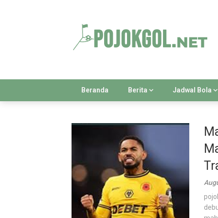
Skip
to
content
Beranda
Berita
Jadwal Bola
Ma
Ma
Tr
Augu
pojo
debu