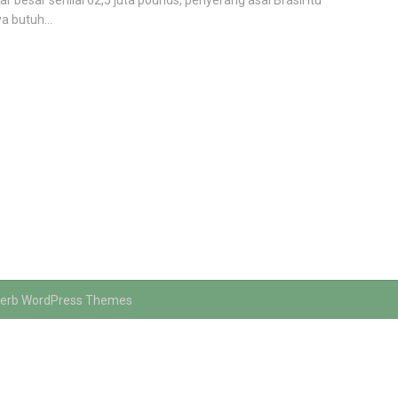
r besar senilai 62,5 juta pounds, penyerang asal Brasil itu
a butuh...
erb WordPress Themes