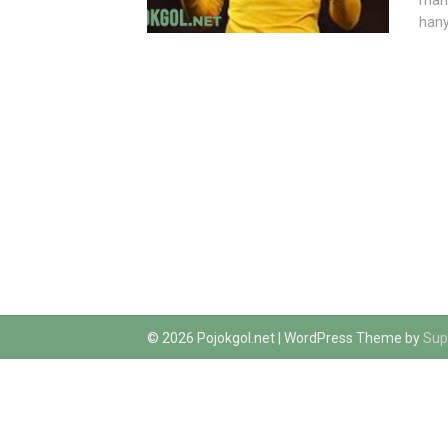
maha
hany
© 2026 Pojokgol.net
| WordPress Theme by
Sup