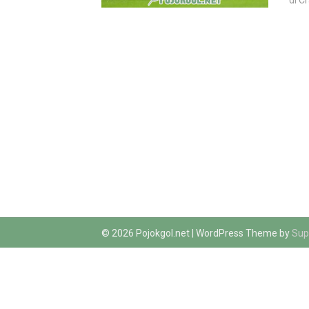
di C
© 2026 Pojokgol.net
| WordPress Theme by
Sup