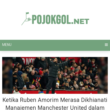
Skip
to
content
MENU
Ketika Ruben Amorim Merasa Dikhianati
Manajemen Manchester United dalam