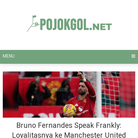
Skip
to
content
MENU
Bruno Fernandes Speak Frankly:
Loyalitasnya ke Manchester United