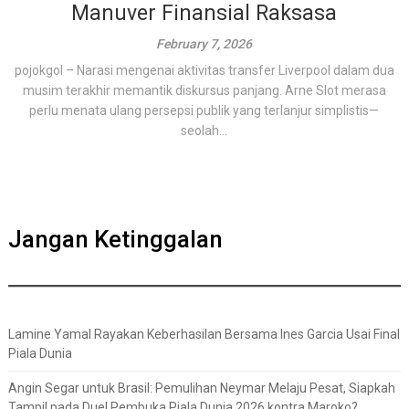
Manuver Finansial Raksasa
February 7, 2026
pojokgol – Narasi mengenai aktivitas transfer Liverpool dalam dua
musim terakhir memantik diskursus panjang. Arne Slot merasa
perlu menata ulang persepsi publik yang terlanjur simplistis—
seolah...
Jangan Ketinggalan
Lamine Yamal Rayakan Keberhasilan Bersama Ines Garcia Usai Final
Piala Dunia
Angin Segar untuk Brasil: Pemulihan Neymar Melaju Pesat, Siapkah
Tampil pada Duel Pembuka Piala Dunia 2026 kontra Maroko?