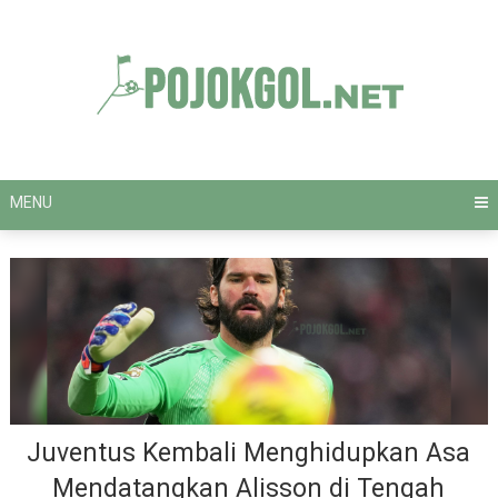
Skip
to
content
MENU
Juventus Kembali Menghidupkan Asa
Mendatangkan Alisson di Tengah