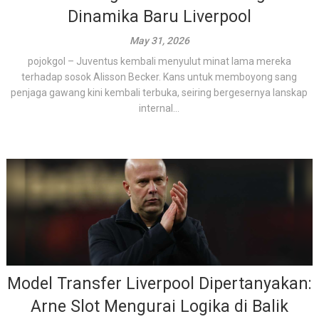
Dinamika Baru Liverpool
May 31, 2026
pojokgol – Juventus kembali menyulut minat lama mereka
terhadap sosok Alisson Becker. Kans untuk memboyong sang
penjaga gawang kini kembali terbuka, seiring bergesernya lanskap
internal...
Model Transfer Liverpool Dipertanyakan:
Arne Slot Mengurai Logika di Balik