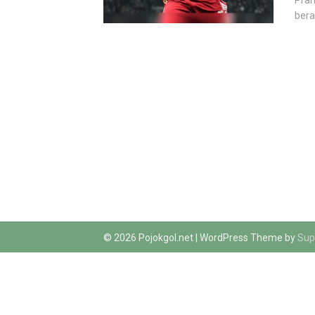
Pran
berak
© 2026 Pojokgol.net
| WordPress Theme by
Sup