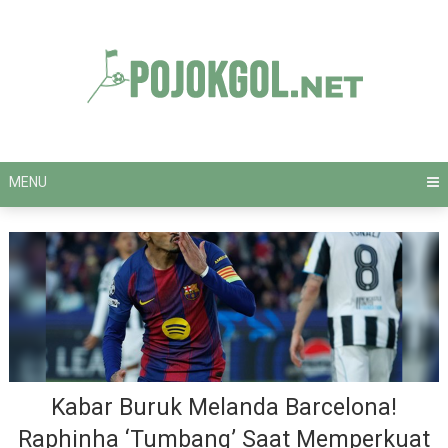
Skip
to
content
MENU
Kabar Buruk Melanda Barcelona!
Raphinha ‘Tumbang’ Saat Memperkuat