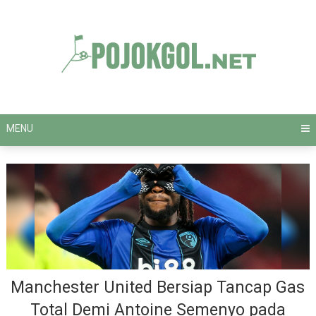
Skip
to
content
MENU
Manchester United Bersiap Tancap Gas
Total Demi Antoine Semenyo pada