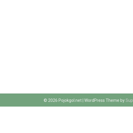
© 2026 Pojokgol.net
| WordPress Theme by
Sup