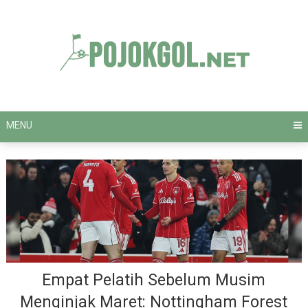
Skip
to
content
MENU
Empat Pelatih Sebelum Musim
Menginjak Maret: Nottingham Forest