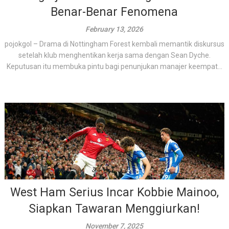
Benar-Benar Fenomena
February 13, 2026
pojokgol – Drama di Nottingham Forest kembali memantik diskursus
setelah klub menghentikan kerja sama dengan Sean Dyche.
Keputusan itu membuka pintu bagi penunjukan manajer keempat...
West Ham Serius Incar Kobbie Mainoo,
Siapkan Tawaran Menggiurkan!
November 7, 2025