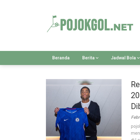
Skip
to
content
Beranda
Berita
Jadwal Bola
Re
20
Di
Febr
pojo
meni