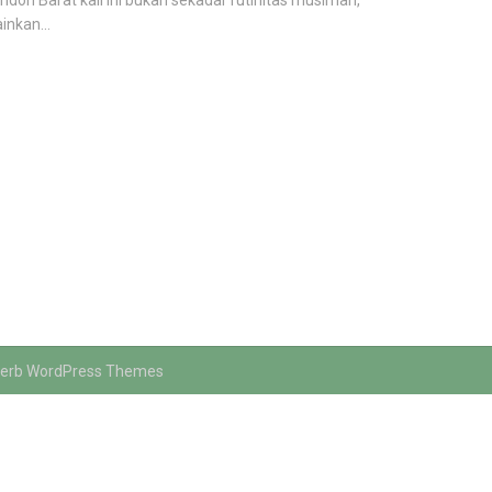
ondon Barat kali ini bukan sekadar rutinitas musiman,
inkan...
erb WordPress Themes