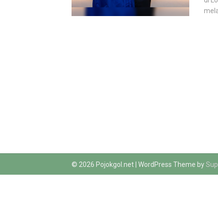
di L
mela
© 2026 Pojokgol.net
| WordPress Theme by
Sup