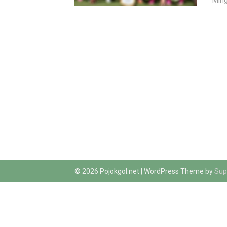
Ming
© 2026 Pojokgol.net
| WordPress Theme by
Sup