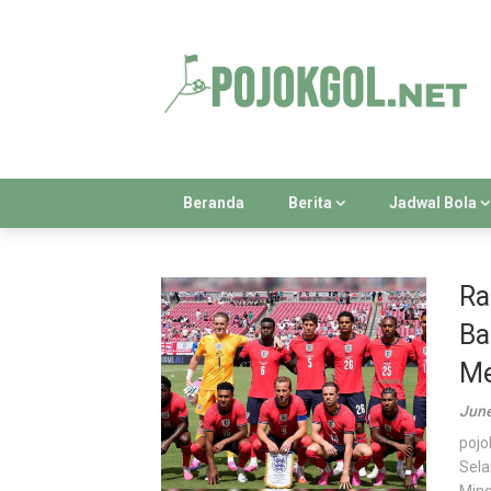
Skip
to
content
Beranda
Berita
Jadwal Bola
Ra
Ba
Me
June
pojo
Sela