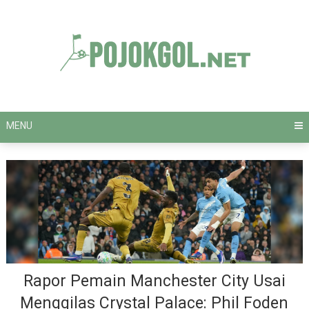
Skip
to
content
MENU
Rapor Pemain Manchester City Usai
Menggilas Crystal Palace: Phil Foden