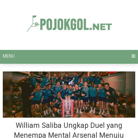
Skip
to
content
MENU
William Saliba Ungkap Duel yang
Menempa Mental Arsenal Menuju