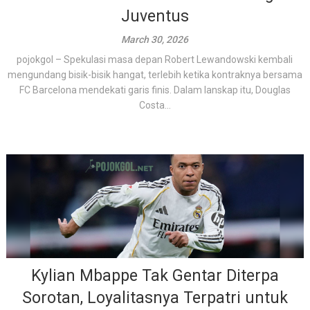
Juventus
March 30, 2026
pojokgol – Spekulasi masa depan Robert Lewandowski kembali
mengundang bisik-bisik hangat, terlebih ketika kontraknya bersama
FC Barcelona mendekati garis finis. Dalam lanskap itu, Douglas
Costa...
Kylian Mbappe Tak Gentar Diterpa
Sorotan, Loyalitasnya Terpatri untuk