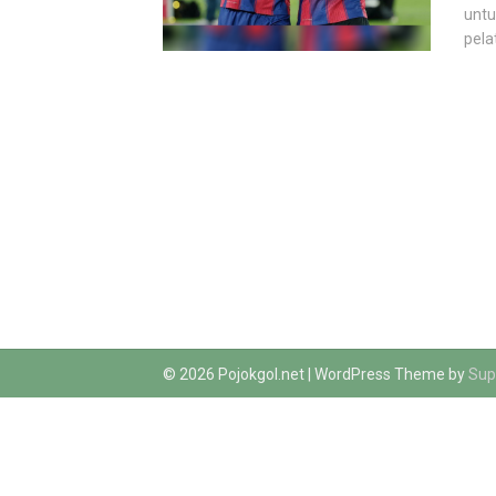
untu
pela
© 2026 Pojokgol.net
| WordPress Theme by
Sup