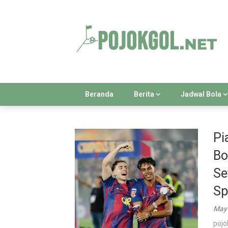
Skip
to
content
Beranda
Berita
Jadwal Bola
Pi
Bo
Se
Sp
May 
pojo