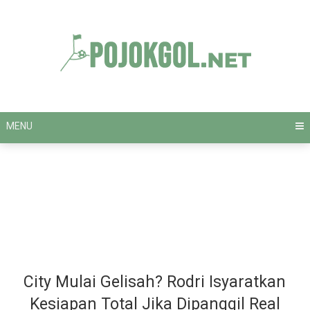
Skip
to
content
MENU
City Mulai Gelisah? Rodri Isyaratkan
Kesiapan Total Jika Dipanggil Real