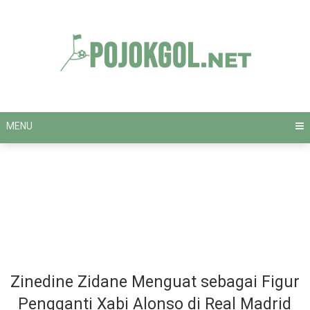
Skip
to
content
MENU
Zinedine Zidane Menguat sebagai Figur
Pengganti Xabi Alonso di Real Madrid