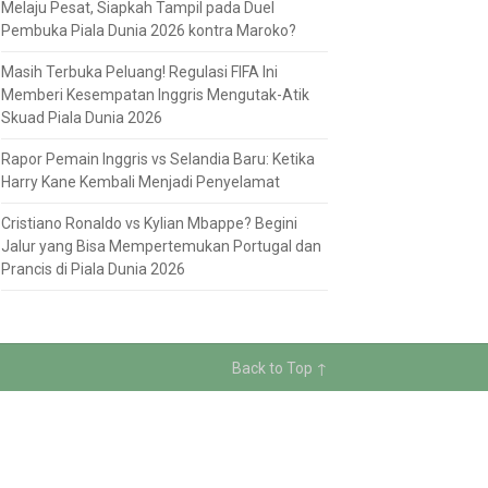
Melaju Pesat, Siapkah Tampil pada Duel
Pembuka Piala Dunia 2026 kontra Maroko?
Masih Terbuka Peluang! Regulasi FIFA Ini
Memberi Kesempatan Inggris Mengutak-Atik
Skuad Piala Dunia 2026
Rapor Pemain Inggris vs Selandia Baru: Ketika
Harry Kane Kembali Menjadi Penyelamat
Cristiano Ronaldo vs Kylian Mbappe? Begini
Jalur yang Bisa Mempertemukan Portugal dan
Prancis di Piala Dunia 2026
Back to Top ↑