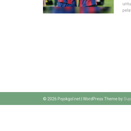
untu
pela
© 2026 Pojokgol.net
| WordPress Theme by
Sup