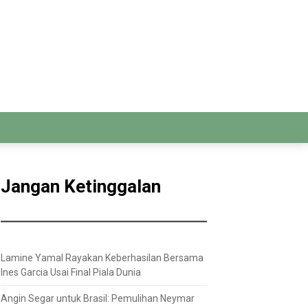
Jangan Ketinggalan
Lamine Yamal Rayakan Keberhasilan Bersama
Ines Garcia Usai Final Piala Dunia
Angin Segar untuk Brasil: Pemulihan Neymar