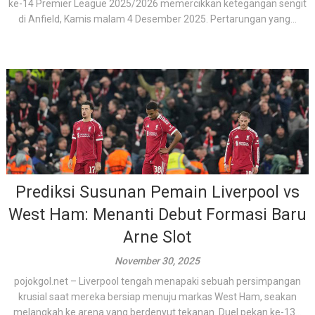
ke-14 Premier League 2025/2026 memercikkan ketegangan sengit
di Anfield, Kamis malam 4 Desember 2025. Pertarungan yang...
Prediksi Susunan Pemain Liverpool vs
West Ham: Menanti Debut Formasi Baru
Arne Slot
November 30, 2025
pojokgol.net – Liverpool tengah menapaki sebuah persimpangan
krusial saat mereka bersiap menuju markas West Ham, seakan
melangkah ke arena yang berdenyut tekanan. Duel pekan ke-13...