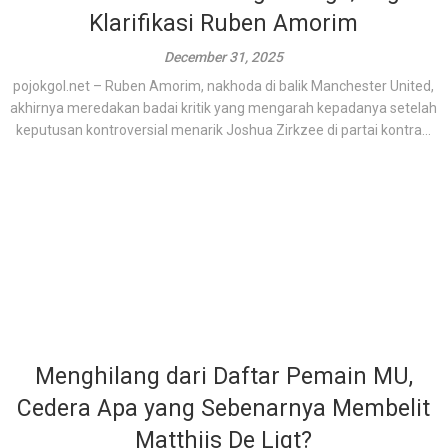
Klarifikasi Ruben Amorim
December 31, 2025
pojokgol.net – Ruben Amorim, nakhoda di balik Manchester United,
akhirnya meredakan badai kritik yang mengarah kepadanya setelah
keputusan kontroversial menarik Joshua Zirkzee di partai kontra...
Menghilang dari Daftar Pemain MU,
Cedera Apa yang Sebenarnya Membelit
Matthijs De Ligt?