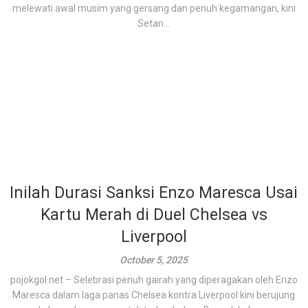
melewati awal musim yang gersang dan penuh kegamangan, kini
Setan...
Inilah Durasi Sanksi Enzo Maresca Usai
Kartu Merah di Duel Chelsea vs
Liverpool
October 5, 2025
pojokgol.net – Selebrasi penuh gairah yang diperagakan oleh Enzo
Maresca dalam laga panas Chelsea kontra Liverpool kini berujung