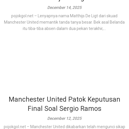
December 14, 2025
pojokgol.net – Lenyapnya nama Matthijs De Ligt dari skuad
Manchester United memantik tanda tanya besar. Bek asal Belanda
itu tiba-tiba absen dalam dua pekan terakhir,...
Manchester United Patok Keputusan
Final Soal Sergio Ramos
December 12, 2025
pojokgol.net – Manchester United dikabarkan telah mengunci sikap