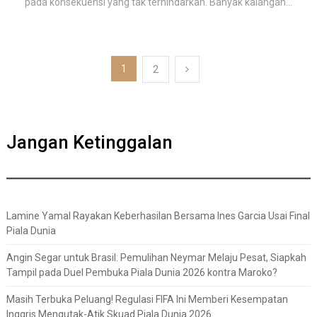
pada konsekuensi yang tak terhindarkan. Banyak kalangan...
Posts
1
2
pagination
Jangan Ketinggalan
Lamine Yamal Rayakan Keberhasilan Bersama Ines Garcia Usai Final
Piala Dunia
Angin Segar untuk Brasil: Pemulihan Neymar Melaju Pesat, Siapkah
Tampil pada Duel Pembuka Piala Dunia 2026 kontra Maroko?
Masih Terbuka Peluang! Regulasi FIFA Ini Memberi Kesempatan
Inggris Mengutak-Atik Skuad Piala Dunia 2026