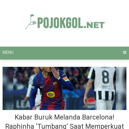
Skip
to
content
MENU
Kabar Buruk Melanda Barcelona!
Raphinha ‘Tumbang’ Saat Memperkuat