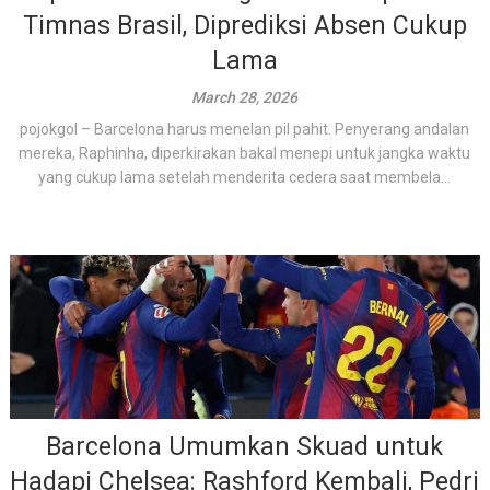
Timnas Brasil, Diprediksi Absen Cukup
Lama
March 28, 2026
pojokgol – Barcelona harus menelan pil pahit. Penyerang andalan
mereka, Raphinha, diperkirakan bakal menepi untuk jangka waktu
yang cukup lama setelah menderita cedera saat membela...
Barcelona Umumkan Skuad untuk
Hadapi Chelsea: Rashford Kembali, Pedri