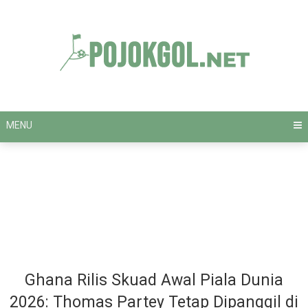
Skip
to
content
MENU
Ghana Rilis Skuad Awal Piala Dunia
2026: Thomas Partey Tetap Dipanggil di