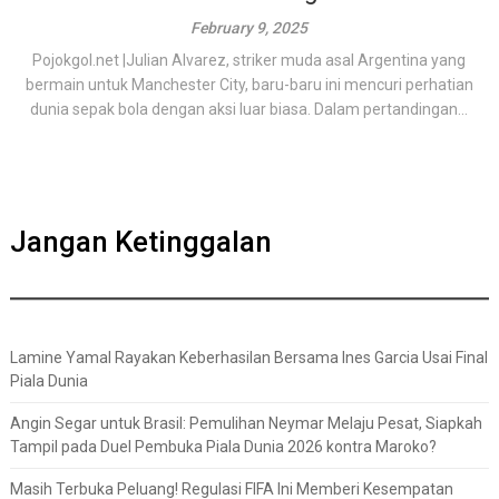
February 9, 2025
Pojokgol.net |Julian Alvarez, striker muda asal Argentina yang
bermain untuk Manchester City, baru-baru ini mencuri perhatian
dunia sepak bola dengan aksi luar biasa. Dalam pertandingan...
Jangan Ketinggalan
Lamine Yamal Rayakan Keberhasilan Bersama Ines Garcia Usai Final
Piala Dunia
Angin Segar untuk Brasil: Pemulihan Neymar Melaju Pesat, Siapkah
Tampil pada Duel Pembuka Piala Dunia 2026 kontra Maroko?
Masih Terbuka Peluang! Regulasi FIFA Ini Memberi Kesempatan