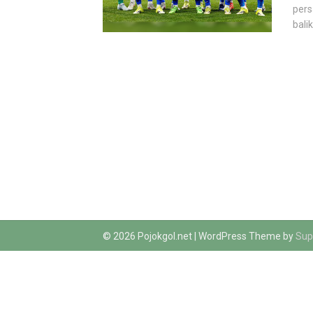
pers
balik
© 2026 Pojokgol.net
| WordPress Theme by
Sup