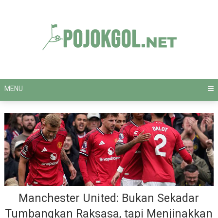
Skip
to
content
MENU
Manchester United: Bukan Sekadar
Tumbangkan Raksasa, tapi Menjinakkan