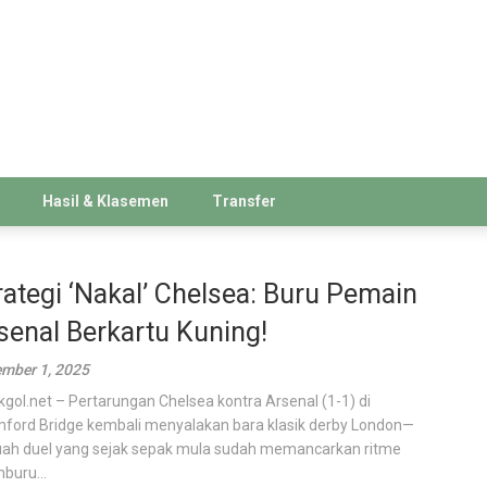
Hasil & Klasemen
Transfer
rategi ‘Nakal’ Chelsea: Buru Pemain
senal Berkartu Kuning!
mber 1, 2025
kgol.net – Pertarungan Chelsea kontra Arsenal (1-1) di
ford Bridge kembali menyalakan bara klasik derby London—
ah duel yang sejak sepak mula sudah memancarkan ritme
uru...