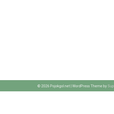
© 2026 Pojokgol.net
| WordPress Theme by
Sup