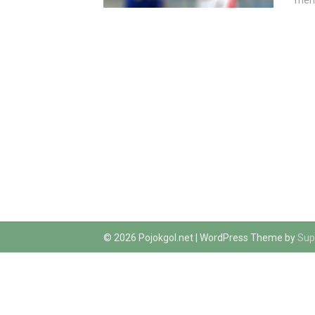
menc
© 2026 Pojokgol.net
| WordPress Theme by
Sup