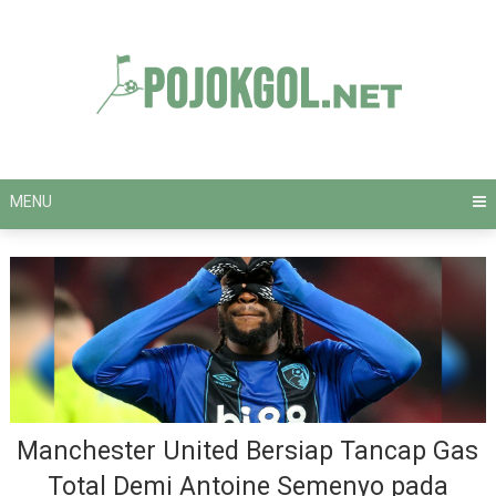
Skip
to
content
MENU
Manchester United Bersiap Tancap Gas
Total Demi Antoine Semenyo pada