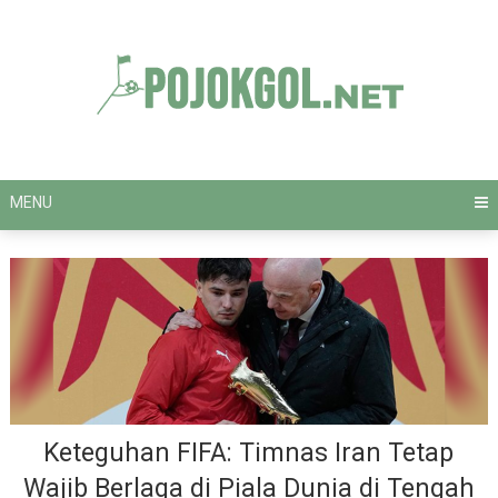
Skip
to
content
MENU
Keteguhan FIFA: Timnas Iran Tetap
Wajib Berlaga di Piala Dunia di Tengah