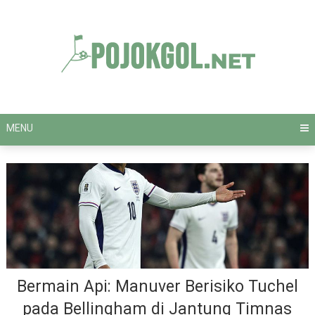
Skip
to
content
MENU
Bermain Api: Manuver Berisiko Tuchel
pada Bellingham di Jantung Timnas