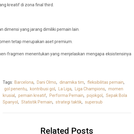
 kreatif di zona final third.
n dimensi yang jarang dimiliki pemain lain.
 momen tetap merupakan aset premium.
 fragmen-fragmen menentukan yang menjelaskan mengapa eksistensinya
Tags:
Barcelona
,
Dani Olmo
,
dinamika tim
,
fleksibilitas pemain
,
gol penentu
,
kontribusi gol
,
La Liga
,
Liga Champions
,
momen
krusial
,
pemain kreatif
,
Performa Pemain
,
pojokgol
,
Sepak Bola
Spanyol
,
Statistik Pemain
,
strategi taktik
,
supersub
Related Posts