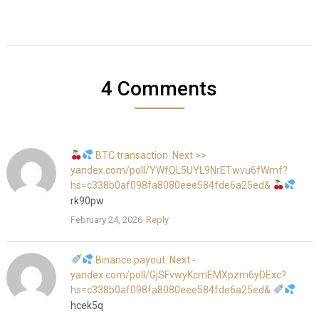
4 Comments
BTC transaction. Next >>
yandex.com/poll/YWfQL5UYL9NrETwvu6fWmf?
hs=c338b0af098fa8080eee584fde6a25ed&
rk90pw
February 24, 2026
Reply
Binance payout. Next -
yandex.com/poll/GjSFvwyKcmEMXpzm6yDExc?
hs=c338b0af098fa8080eee584fde6a25ed&
hcek5q