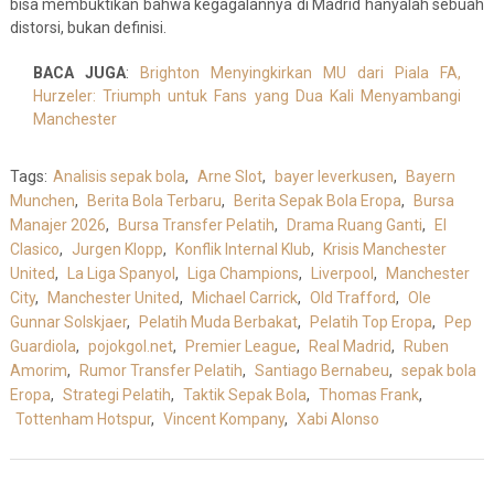
bisa membuktikan bahwa kegagalannya di Madrid hanyalah sebuah
distorsi, bukan definisi.
BACA JUGA
:
Brighton Menyingkirkan MU dari Piala FA,
Hurzeler: Triumph untuk Fans yang Dua Kali Menyambangi
Manchester
Tags:
Analisis sepak bola
,
Arne Slot
,
bayer leverkusen
,
Bayern
Munchen
,
Berita Bola Terbaru
,
Berita Sepak Bola Eropa
,
Bursa
Manajer 2026
,
Bursa Transfer Pelatih
,
Drama Ruang Ganti
,
El
Clasico
,
Jurgen Klopp
,
Konflik Internal Klub
,
Krisis Manchester
United
,
La Liga Spanyol
,
Liga Champions
,
Liverpool
,
Manchester
City
,
Manchester United
,
Michael Carrick
,
Old Trafford
,
Ole
Gunnar Solskjaer
,
Pelatih Muda Berbakat
,
Pelatih Top Eropa
,
Pep
Guardiola
,
pojokgol.net
,
Premier League
,
Real Madrid
,
Ruben
Amorim
,
Rumor Transfer Pelatih
,
Santiago Bernabeu
,
sepak bola
Eropa
,
Strategi Pelatih
,
Taktik Sepak Bola
,
Thomas Frank
,
Tottenham Hotspur
,
Vincent Kompany
,
Xabi Alonso