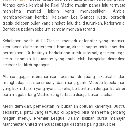
Alonso ketika kembali ke Real Madrid musim panas lalu ternyata
menjelma menjadi labirin yang menyesakkan. Ambisi
membangkitkan kembali kejayaan Los Blancos justru berakhir
tragis: delapan bulan yang singkat, lalu tirai diturunkan. Kariernya di
Bernabeu padam sebelum sempat menyala terang.
Kekalahan pedih di El Clasico menjadi detonator yang memicu
keputusan ekstrem tersebut. Namun, skor di papan tidak lebih dari
permukaan. Di baliknya berkelindan intrik internal, gesekan ego,
serta dinamika kekuasaan yang jauh lebih kompleks dibanding
sekadar taktik di lapangan.
Alonso gagal menanamkan pesona di ruang eksekutif dan
menghadapi resistensi sunyi dari ruang ganti. Metode kepelatihan
yang kaku, disiplin yang nyaris asketis, berbenturan dengan karakter
para megabintang Madrid yang terbiasa dipuja, bukan ditekan.
Meski demikian, pemecatan ini bukanlah obituari kariernya. Justru
sebaliknya, pintu yang tertutup di Spanyol bisa menjelma gerbang
megah menuju Premier League. Dalam bisikan bursa manajer,
Manchester United mencuat sebagai destinasi paling plausibel.