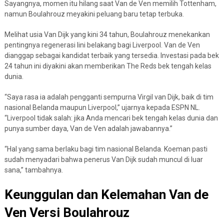
Sayangnya, momen itu hilang saat Van de Ven memilih Tottenham,
namun Boulahrouz meyakini peluang baru tetap terbuka.
Melihat usia Van Dijk yang kini 34 tahun, Boulahrouz menekankan
pentingnya regenerasi lini belakang bagi Liverpool. Van de Ven
dianggap sebagai kandidat terbaik yang tersedia. Investasi pada bek
24 tahun ini diyakini akan memberikan The Reds bek tengah kelas
dunia.
“Saya rasa ia adalah pengganti sempurna Virgil van Dijk, baik di tim
nasional Belanda maupun Liverpool,” ujarnya kepada ESPN NL.
“Liverpool tidak salah: jika Anda mencari bek tengah kelas dunia dan
punya sumber daya, Van de Ven adalah jawabannya.”
“Hal yang sama berlaku bagi tim nasional Belanda. Koeman pasti
sudah menyadari bahwa penerus Van Dijk sudah muncul di luar
sana,” tambahnya.
Keunggulan dan Kelemahan Van de
Ven Versi Boulahrouz