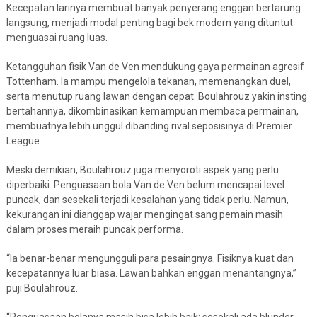
Kecepatan larinya membuat banyak penyerang enggan bertarung
langsung, menjadi modal penting bagi bek modern yang dituntut
menguasai ruang luas.
Ketangguhan fisik Van de Ven mendukung gaya permainan agresif
Tottenham. Ia mampu mengelola tekanan, memenangkan duel,
serta menutup ruang lawan dengan cepat. Boulahrouz yakin insting
bertahannya, dikombinasikan kemampuan membaca permainan,
membuatnya lebih unggul dibanding rival seposisinya di Premier
League.
Meski demikian, Boulahrouz juga menyoroti aspek yang perlu
diperbaiki. Penguasaan bola Van de Ven belum mencapai level
puncak, dan sesekali terjadi kesalahan yang tidak perlu. Namun,
kekurangan ini dianggap wajar mengingat sang pemain masih
dalam proses meraih puncak performa.
“Ia benar-benar mengungguli para pesaingnya. Fisiknya kuat dan
kecepatannya luar biasa. Lawan bahkan enggan menantangnya,”
puji Boulahrouz.
“Penguasaan bolanya masih bisa lebih baik; sesekali ada blunder.