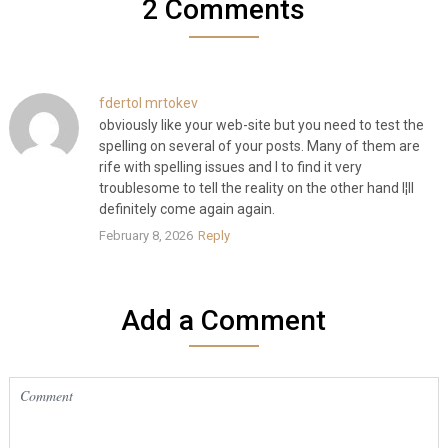
2 Comments
fdertol mrtokev
obviously like your web-site but you need to test the
spelling on several of your posts. Many of them are
rife with spelling issues and I to find it very
troublesome to tell the reality on the other hand I¦ll
definitely come again again.
February 8, 2026
Reply
Add a Comment