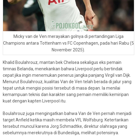
Micky van de Ven merayakan golnya di pertandingan Liga
Champions antara Tottenham vs FC Copenhagen, pada hari Rabu (5
November 2025).
Khalid Boulahrouz, mantan bek Chelsea sekaligus eks pemain
timnas Belanda, menekankan bahwa Liverpool perlu bertindak
cepat jika ingin menemukan penerus jangka panjang Virgil van Dijk.
Menurut Boulahrouz, kualitas Van de Ven telah berada di jalur yang
tepat untuk mengisi posisi tersebut di masa depan. Ia menilai
kemampuan teknis dan karakter sang pemain memiliki kemiripan
kuat dengan kapten Liverpool itu.
Boulahrouz juga mengingatkan bahwa Van de Ven pernah menjadi
target Anfield ketika masih membela VfL Wolfsburg. Ketertarikan
tersebut muncul karena Jorg Schmadtke, direktur olahraga yang
sebelumnya merekrutnya di Bundesliga, melihat potensinya.