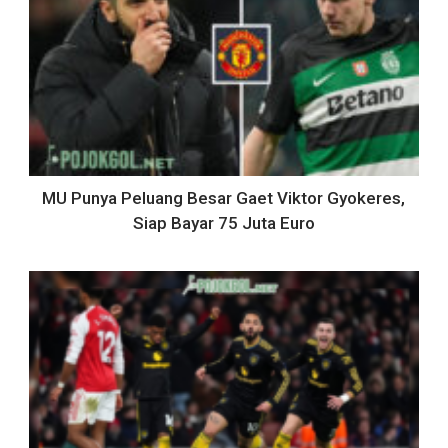
MU Punya Peluang Besar Gaet Viktor Gyokeres,
Siap Bayar 75 Juta Euro