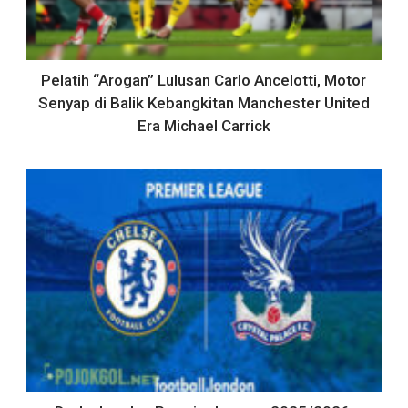
Pelatih “Arogan” Lulusan Carlo Ancelotti, Motor
Senyap di Balik Kebangkitan Manchester United
Era Michael Carrick