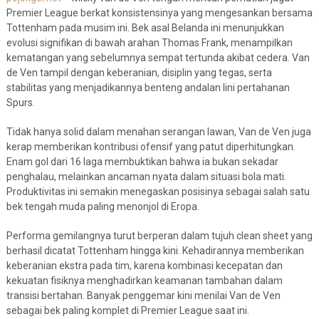
Premier League berkat konsistensinya yang mengesankan bersama
Tottenham pada musim ini. Bek asal Belanda ini menunjukkan
evolusi signifikan di bawah arahan Thomas Frank, menampilkan
kematangan yang sebelumnya sempat tertunda akibat cedera. Van
de Ven tampil dengan keberanian, disiplin yang tegas, serta
stabilitas yang menjadikannya benteng andalan lini pertahanan
Spurs.
Tidak hanya solid dalam menahan serangan lawan, Van de Ven juga
kerap memberikan kontribusi ofensif yang patut diperhitungkan.
Enam gol dari 16 laga membuktikan bahwa ia bukan sekadar
penghalau, melainkan ancaman nyata dalam situasi bola mati.
Produktivitas ini semakin menegaskan posisinya sebagai salah satu
bek tengah muda paling menonjol di Eropa.
Performa gemilangnya turut berperan dalam tujuh clean sheet yang
berhasil dicatat Tottenham hingga kini. Kehadirannya memberikan
keberanian ekstra pada tim, karena kombinasi kecepatan dan
kekuatan fisiknya menghadirkan keamanan tambahan dalam
transisi bertahan. Banyak penggemar kini menilai Van de Ven
sebagai bek paling komplet di Premier League saat ini.