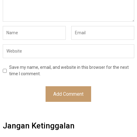
Save my name, email, and website in this browser for the next
time I comment.
Jangan Ketinggalan