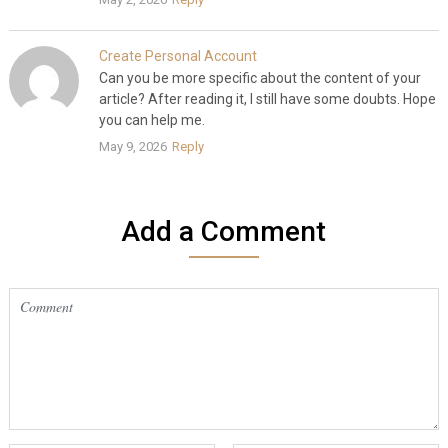
Create Personal Account
Can you be more specific about the content of your
article? After reading it, I still have some doubts. Hope
you can help me.
May 9, 2026
Reply
Add a Comment