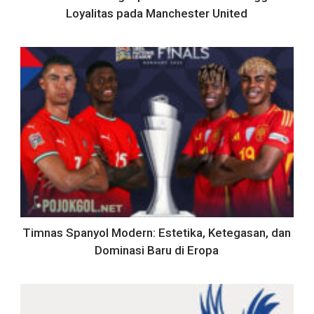
Loyalitas pada Manchester United
Timnas Spanyol Modern: Estetika, Ketegasan, dan
Dominasi Baru di Eropa