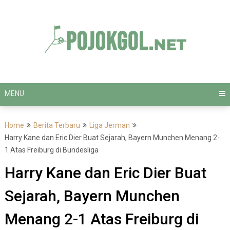
Skip
to
content
MENU
Home
Berita Terbaru
Liga Jerman
Harry Kane dan Eric Dier Buat Sejarah, Bayern Munchen Menang 2-
1 Atas Freiburg di Bundesliga
Harry Kane dan Eric Dier Buat
Sejarah, Bayern Munchen
Menang 2-1 Atas Freiburg di