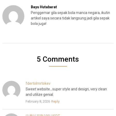
Bayu Hutabarat
Penggemar gila sepak bola manca negara, ikutin
artikel saya secara tidak langsung jadi gila sepak
bola juga!
5 Comments
fdertolmrtokev
Sweet website , super style and design, very clean
and utilize genial.
February 8, 2026
Reply