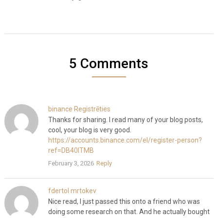
5 Comments
binance Registrēties
Thanks for sharing. I read many of your blog posts,
cool, your blog is very good.
https://accounts.binance.com/el/register-person?
ref=DB40ITMB
February 3, 2026
Reply
fdertol mrtokev
Nice read, I just passed this onto a friend who was
doing some research on that. And he actually bought