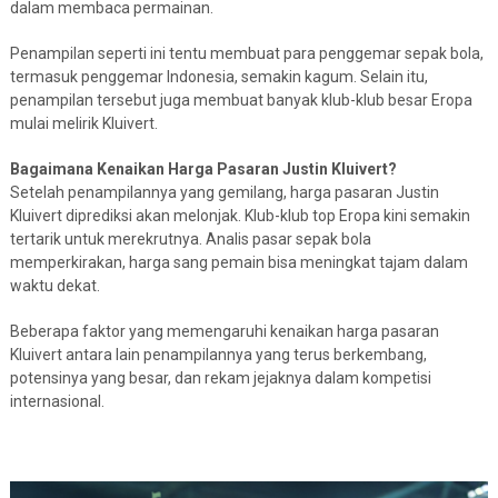
dalam membaca permainan.
Penampilan seperti ini tentu membuat para penggemar sepak bola,
termasuk penggemar Indonesia, semakin kagum. Selain itu,
penampilan tersebut juga membuat banyak klub-klub besar Eropa
mulai melirik Kluivert.
Bagaimana Kenaikan Harga Pasaran Justin Kluivert?
Setelah penampilannya yang gemilang, harga pasaran Justin
Kluivert diprediksi akan melonjak. Klub-klub top Eropa kini semakin
tertarik untuk merekrutnya. Analis pasar sepak bola
memperkirakan, harga sang pemain bisa meningkat tajam dalam
waktu dekat.
Beberapa faktor yang memengaruhi kenaikan harga pasaran
Kluivert antara lain penampilannya yang terus berkembang,
potensinya yang besar, dan rekam jejaknya dalam kompetisi
internasional.