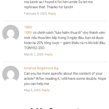
me lunch as I found it for him smile So let me
rephrase that: Thanks for lunch!
February 9, 2026
Reply
188V
188V
có chính sách “bảo hiểm thua lỗ” cho thành viên
mới: nếu thua liên tiếp trong 3 ngày đầu, bạn sẽ được
hoàn lại 20% tổng cược – giảm thiểu rủi ro khi bắt đầu.
TONY02-25O
March 1, 2026
Reply
binance Registrera dig
Can you be more specific about the content of your
article? After reading it, I still have some doubts. Hope
you can help me.
May 6, 2026
Reply