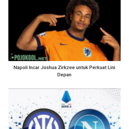
Napoli Incar Joshua Zirkzee untuk Perkuat Lini
Depan