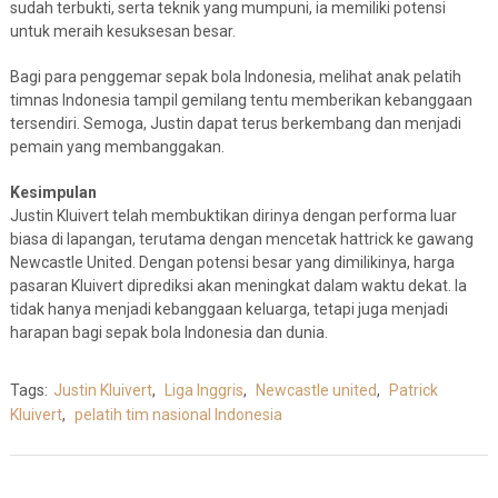
sudah terbukti, serta teknik yang mumpuni, ia memiliki potensi
untuk meraih kesuksesan besar.
Bagi para penggemar sepak bola Indonesia, melihat anak pelatih
timnas Indonesia tampil gemilang tentu memberikan kebanggaan
tersendiri. Semoga, Justin dapat terus berkembang dan menjadi
pemain yang membanggakan.
Kesimpulan
Justin Kluivert telah membuktikan dirinya dengan performa luar
biasa di lapangan, terutama dengan mencetak hattrick ke gawang
Newcastle United. Dengan potensi besar yang dimilikinya, harga
pasaran Kluivert diprediksi akan meningkat dalam waktu dekat. Ia
tidak hanya menjadi kebanggaan keluarga, tetapi juga menjadi
harapan bagi sepak bola Indonesia dan dunia.
Tags:
Justin Kluivert
,
Liga Inggris
,
Newcastle united
,
Patrick
Kluivert
,
pelatih tim nasional Indonesia