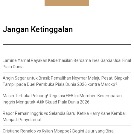
Jangan Ketinggalan
Lamine Yamal Rayakan Keberhasilan Bersama Ines Garcia Usai Final
Piala Dunia
Angin Segar untuk Brasil: Pemulihan Neymar Melaju Pesat, Siapkah
Tampil pada Duel Pembuka Piala Dunia 2026 kontra Maroko?
Masih Terbuka Peluang! Regulasi FIFA Ini Memberi Kesempatan
Inggris Mengutak-Atik Skuad Piala Dunia 2026
Rapor Pemain Inggris vs Selandia Baru: Ketika Harry Kane Kembali
Menjadi Penyelamat
Cristiano Ronaldo vs Kylian Mbappe? Begini Jalur yang Bisa