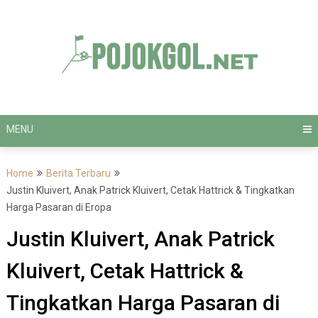
Skip
to
content
MENU
Home
Berita Terbaru
Justin Kluivert, Anak Patrick Kluivert, Cetak Hattrick & Tingkatkan
Harga Pasaran di Eropa
Justin Kluivert, Anak Patrick
Kluivert, Cetak Hattrick &
Tingkatkan Harga Pasaran di